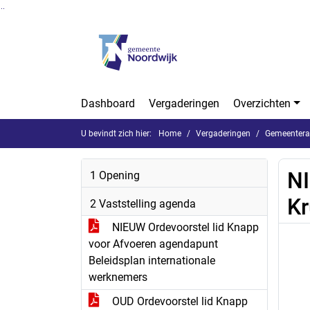
Ga naar de inhoud van deze pagina
Ga naar het zoeken
Ga naar het menu
Dashboard
Vergaderingen
Overzichten
U bevindt zich hier:
Home
Vergaderingen
Gemeenteraa
NI
1 Opening
Kr
2 Vaststelling agenda
NIEUW Ordevoorstel lid Knapp
voor Afvoeren agendapunt
Beleidsplan internationale
werknemers
OUD Ordevoorstel lid Knapp