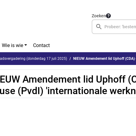
Zoeken
Wie is wie
Contact
dsvergadering (donderdag 17 juli 2025)
NIEUW Amendement lid Uphoff (CDA) en Kruse 
EUW Amendement lid Uphoff (
use (PvdI) 'internationale werk