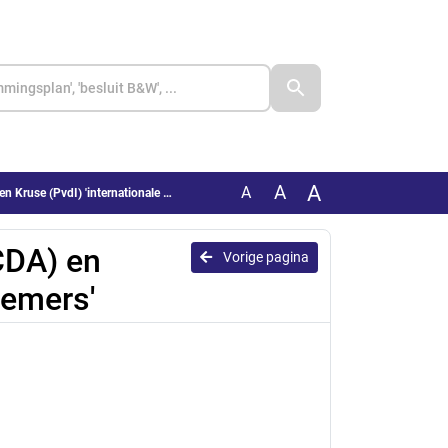
A
A
A
(PvdI) 'internationale werknemers'
CDA) en
Vorige pagina
nemers'