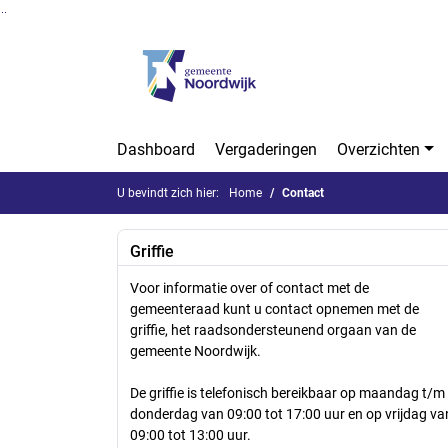
Ga naar de inhoud van deze pagina
Ga naar het zoeken
Ga naar het menu
Dashboard
Vergaderingen
Overzichten
U bevindt zich hier:
Home
Contact
Griffie
Voor informatie over of contact met de
gemeenteraad kunt u contact opnemen met de
griffie, het raadsondersteunend orgaan van de
gemeente Noordwijk.
De griffie is telefonisch bereikbaar op maandag t/m
donderdag van 09:00 tot 17:00 uur en op vrijdag va
09:00 tot 13:00 uur.