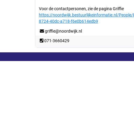
Voor de contactpersonen, zie de pagina Griffie
https://noordwijk.bestuurlijkeinformatie.nl/People
8724-40dc-a718-f6e0b614edb9
griffie@noordwijk.nl
071-3660429