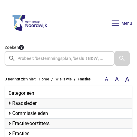
Ga naar de inhoud van deze pagina
Ga naar het zoeken
Ga naar het menu
Menu
Zoeken
A
A
A
U bevindt zich hier:
Home
Wie is wie
Fracties
Categorieën
Raadsleden
Commissieleden
Fractievoorzitters
Fracties