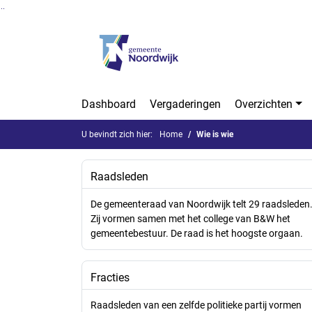
Ga naar de inhoud van deze pagina
Ga naar het zoeken
Ga naar het menu
Dashboard
Vergaderingen
Overzichten
U bevindt zich hier:
Home
Wie is wie
Raadsleden
De gemeenteraad van Noordwijk telt 29 raadsleden
Zij vormen samen met het college van B&W het
gemeentebestuur. De raad is het hoogste orgaan.
Fracties
Raadsleden van een zelfde politieke partij vormen