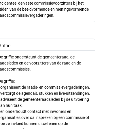
incidenteel de vaste commissievoorzitters bij het
leiden van de beeldvormende en meningsvormende
raadscommissievergaderingen.
riffie
De griffie ondersteunt de gemeenteraad, de
raadsleden en de voorzitters van de raad en de
raadscommissies.
e griffie:
- organiseert de raads- en commissievergaderingen,
 verzorgt de agenda's, stukken en live-uitzendingen,
- adviseert de gemeenteraadsleden bij de uitvoering
van hun taak,
- en onderhoudt contact met inwoners en
organisaties over oa inspreken bij een commissie of
hoe ze invloed kunnen uitoefenen op de