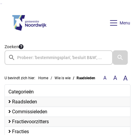
Ga naar de inhoud van deze pagina
Ga naar het zoeken
Ga naar het menu
Menu
Zoeken
A
A
A
U bevindt zich hier:
Home
Wie is wie
Raadsleden
Categorieën
Raadsleden
Commissieleden
Fractievoorzitters
Fracties