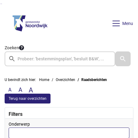
Ga naar de inhoud van deze pagina
Ga naar het zoeken
Ga naar het menu
Menu
Zoeken
U bevindt zich hier:
Home
Overzichten
Raadsberichten
A
A
A
Terug naar overzichten
Filters
Onderwerp