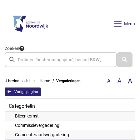
Ga naar de inhoud van deze pagina
Ga naar het zoeken
Ga naar het menu
Menu
Zoeken
A
A
A
U bevindt zich hier:
Home
Vergaderingen
Vorige pagina
Categorieën
Bijeenkomst
Commissievergadering
Gemeenteraadsvergadering