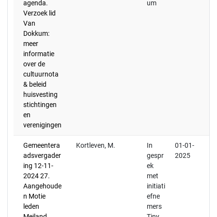
agenda.
um
Verzoek lid
Van
Dokkum:
meer
informatie
over de
cultuurnota
& beleid
huisvesting
stichtingen
en
verenigingen
Gemeentera
Kortleven, M.
In
01-01-
adsvergader
gespr
2025
ing 12-11-
ek
2024 27.
met
Aangehoude
initiati
n Motie
efne
leden
mers
Meiland
Tiny