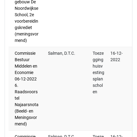
gebouw De
Noordwijkse
School, 2e
voorbereidin
gskrediet
(meningsvor
mend)
Commissie
Salman, D.T.C.
Toeze
16-12-
Bestuur
gging
2022
Middelen en
huisv
Economie
esting
06-12-2022
splan
6.
schol
Raadsvoors
en
tel
Najaarsnota
(Beeld- en
Meningsvor
mend)
Commissie
Salman, D.T.C.
Toeze
16-12-