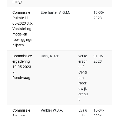
ming)
Commissie
Eberharter, A.G.M.
19-05-
Ruimte 11-
2023
05-2023 3.b.
Vaststelling
motie- en
toezegginge
nlijsten
Commissiev
Hark, R. ter
verke
01-06-
ergadering
erspr
2023
10-05-2023
oef
7.
Centr
Rondvraag
um
Noor
dwijk
erhou
t
Commissie
Verkleij W.J.A.
Evalu
15-04-
Bestuur
atie
2024