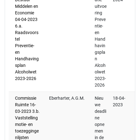
Middelen en
uitvoe
Economie
ring
04-04-2023
Preve
6.a.
ntie-
Raadsvoors
en
tel
Hand
Preventie-
havin
en
gspla
Handhaving
n
splan
Alcoh
Alcoholwet
olwet
2023-2026
2023-
2026
Commissie
Eberharter, A.G.M.
Nieu
18-04-
Ruimte 16-
we
2023
03-2023 3.b.
deadli
Vaststelling
ne
motie- en
opne
toezegginge
men
nlijsten
in de