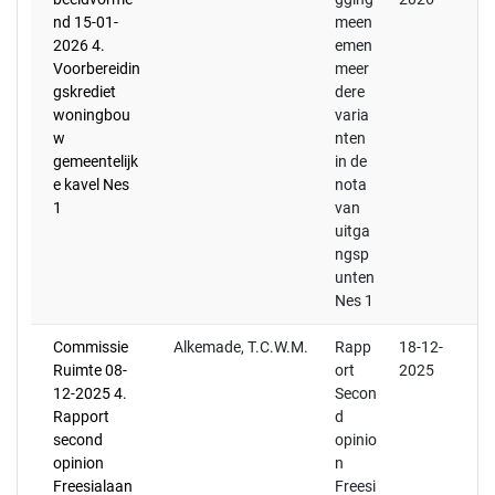
nd 15-01-
meen
2026 4.
emen
Voorbereidin
meer
gskrediet
dere
woningbou
varia
w
nten
gemeentelijk
in de
e kavel Nes
nota
1
van
uitga
ngsp
unten
Nes 1
Commissie
Alkemade, T.C.W.M.
Rapp
18-12-
Ruimte 08-
ort
2025
12-2025 4.
Secon
Rapport
d
second
opinio
opinion
n
Freesialaan
Freesi