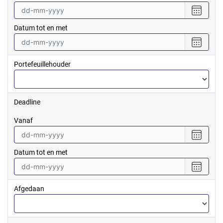
Selecte
een
Datum tot en met
datum
vanaf
Selecte
een
datum
Portefeuillehouder
tot
en
met
Deadline
vanaf
Selecte
een
Datum tot en met
datum
vanaf
Selecte
een
datum
Afgedaan
tot
en
met