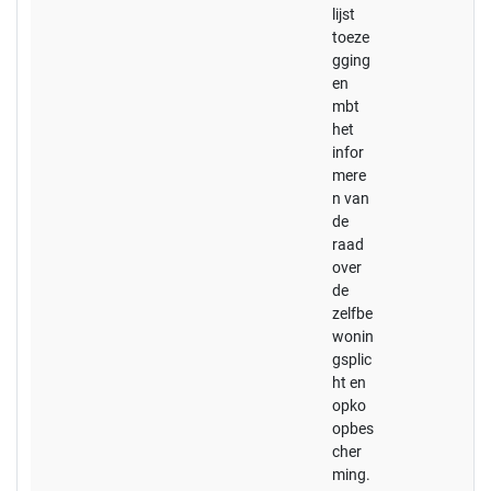
lijst
toeze
gging
en
mbt
het
infor
mere
n van
de
raad
over
de
zelfbe
wonin
gsplic
ht en
opko
opbes
cher
ming.