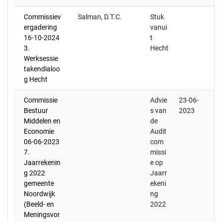
Commissiev
Salman, D.T.C.
Stuk
ergadering
vanui
16-10-2024
t
3.
Hecht
Werksessie
takendialoo
g Hecht
Commissie
Advie
23-06-
Bestuur
s van
2023
Middelen en
de
Economie
Audit
06-06-2023
com
7.
missi
Jaarrekenin
e op
g 2022
Jaarr
gemeente
ekeni
Noordwijk
ng
(Beeld- en
2022
Meningsvor