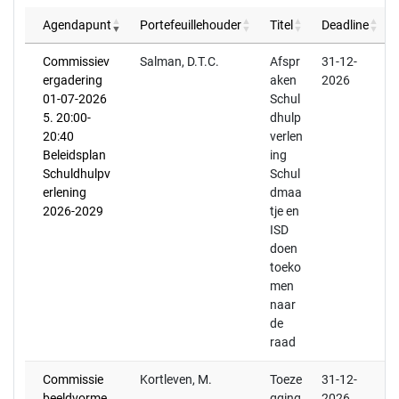
Agendapunt
Portefeuillehouder
Titel
Deadline
Commissiev
Salman, D.T.C.
Afspr
31-12-
ergadering
aken
2026
01-07-2026
Schul
5. 20:00-
dhulp
20:40
verlen
Beleidsplan
ing
Schuldhulpv
Schul
erlening
dmaa
2026-2029
tje en
ISD
doen
toeko
men
naar
de
raad
Commissie
Kortleven, M.
Toeze
31-12-
beeldvorme
gging
2026