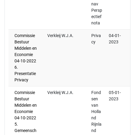
nav
Persp
ectief
nota
Commissie
Verkleij W.J.A.
Priva
04-01-
Bestuur
cy
2023
Middelen en
Economie
04-10-2022
6.
Presentatie
Privacy
Commissie
Verkleij W.J.A.
Fond
05-01-
Bestuur
sen
2023
Middelen en
van
Economie
Holla
04-10-2022
nd
5.
Rijnla
Gemeensch
nd