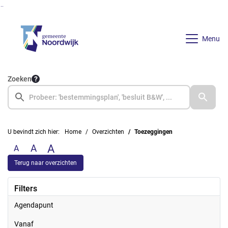
Ga naar de inhoud van deze pagina
Ga naar het zoeken
Ga naar het menu
Menu
Zoeken
U bevindt zich hier:
Home
Overzichten
Toezeggingen
A
A
A
Terug naar overzichten
Filters
Agendapunt
vanaf