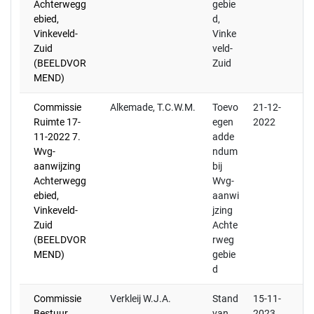
Achterwegg
gebie
ebied,
d,
Vinkeveld-
Vinke
Zuid
veld-
(BEELDVOR
Zuid
MEND)
Commissie
Alkemade, T.C.W.M.
Toevo
21-12-
Ruimte 17-
egen
2022
11-2022 7.
adde
Wvg-
ndum
aanwijzing
bij
Achterwegg
Wvg-
ebied,
aanwi
Vinkeveld-
jzing
Zuid
Achte
(BEELDVOR
rweg
MEND)
gebie
d
Commissie
Verkleij W.J.A.
Stand
15-11-
Bestuur
van
2023