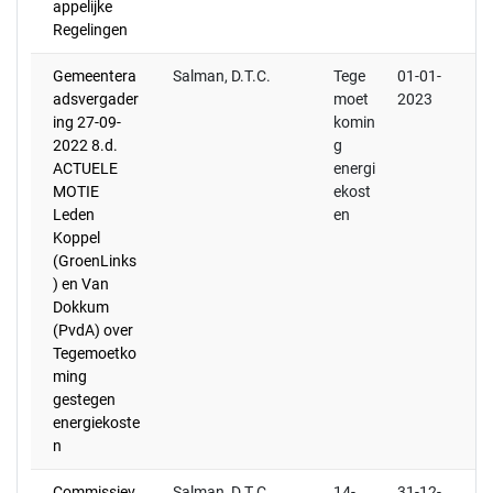
appelijke
Regelingen
Gemeentera
Salman, D.T.C.
Tege
01-01-
adsvergader
moet
2023
ing 27-09-
komin
2022 8.d.
g
ACTUELE
energi
MOTIE
ekost
Leden
en
Koppel
(GroenLinks
) en Van
Dokkum
(PvdA) over
Tegemoetko
ming
gestegen
energiekoste
n
Commissiev
Salman, D.T.C.
14-
31-12-