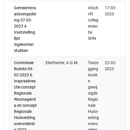
Gemeentera
Afsch
17-03-
adsvergader
rift
2023
ing 07-03-
colleg
2023 4.
ereac
Vaststelling
tie
lijst
SHN
ingekomen
stukken
Commissie
Eberharter, A.G.M.
Toeze
22-02-
Ruimte 09-
gging
2023
02-2023 6.
inzak
Inspraakrea
e
ctie concept
gewij
Regionale
zigde
Woonagend
Regio
a en concept
nale
Regionale
Huisv
Huisvesting
esting
sverordenin
svero
g 2023
rdeni