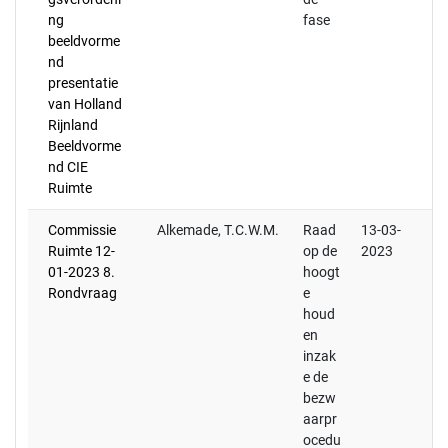
ng
fase
beeldvorme
nd
presentatie
van Holland
Rijnland
Beeldvorme
nd CIE
Ruimte
Commissie
Alkemade, T.C.W.M.
Raad
13-03-
Ruimte 12-
op de
2023
01-2023 8.
hoogt
Rondvraag
e
houd
en
inzak
e de
bezw
aarpr
ocedu