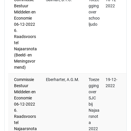
Bestuur
gging
2022
Middelen en
over
Economie
schoo
06-12-2022
ljudo
6.
Raadsvoors
tel
Najaarsnota
(Beeld- en
Meningsvor
mend)
Commissie
Eberharter, A.G.M.
Toeze
19-12-
Bestuur
gging
2022
Middelen en
over
Economie
SJC
06-12-2022
bij
6.
Najaa
Raadsvoors
rsnot
tel
a
Najaarsnota
2022