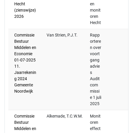
Hecht
en
(zienswijze)
monit
2026
oren
Hecht
Commissie
Van Strien, P.J.T.
Rapp
Bestuur
ortere
Middelen en
n over
Economie
voort
01-07-2025
gang
11.
advie
Jaarrekenin
s
g 2024
Audit
Gemeente
com
Noordwijk
missi
e 1 juli
2025
Commissie
Alkemade, T.C.W.M.
Monit
Bestuur
oren
Middelen en
effect