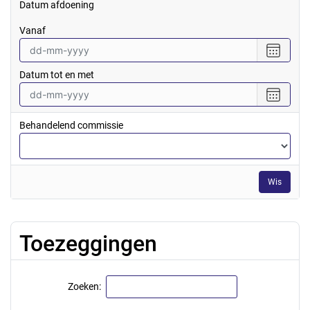
Datum afdoening
vanaf
Selecte
een
Datum tot en met
datum
vanaf
Selecte
een
datum
Behandelend commissie
tot
en
met
Wis
Toezeggingen
Zoeken: