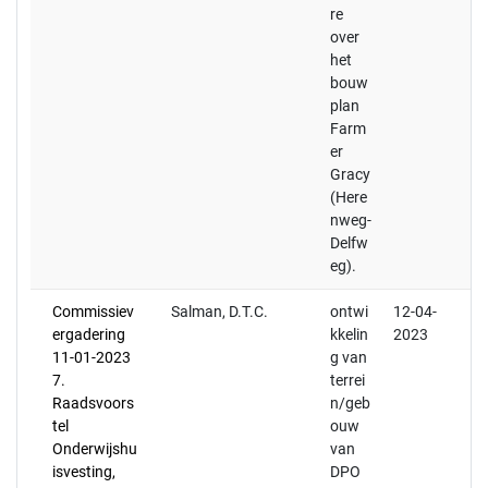
re
over
het
bouw
plan
Farm
er
Gracy
(Here
nweg-
Delfw
eg).
Commissiev
Salman, D.T.C.
ontwi
12-04-
ergadering
kkelin
2023
11-01-2023
g van
7.
terrei
Raadsvoors
n/geb
tel
ouw
Onderwijshu
van
isvesting,
DPO