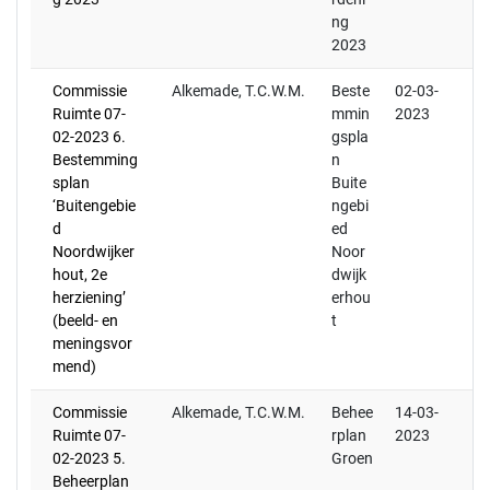
ng
2023
Commissie
Alkemade, T.C.W.M.
Beste
02-03-
Ruimte 07-
mmin
2023
02-2023 6.
gspla
Bestemming
n
splan
Buite
‘Buitengebie
ngebi
d
ed
Noordwijker
Noor
hout, 2e
dwijk
herziening’
erhou
(beeld- en
t
meningsvor
mend)
Commissie
Alkemade, T.C.W.M.
Behee
14-03-
Ruimte 07-
rplan
2023
02-2023 5.
Groen
Beheerplan