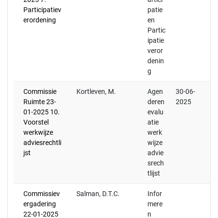
Participatiev
patie
erordening
en
Partic
ipatie
veror
denin
g
Commissie
Kortleven, M.
Agen
30-06-
Ruimte 23-
deren
2025
01-2025 10.
evalu
Voorstel
atie
werkwijze
werk
adviesrechtli
wijze
jst
advie
srech
tlijst
Commissiev
Salman, D.T.C.
Infor
ergadering
mere
22-01-2025
n