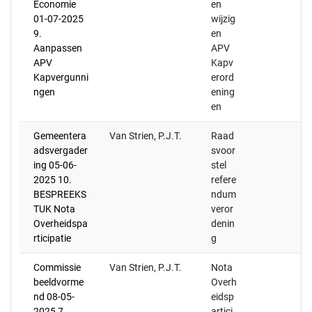
Economie
en
01-07-2025
wijzig
9.
en
Aanpassen
APV
APV
Kapv
Kapvergunni
erord
ngen
ening
en
Gemeentera
Van Strien, P.J.T.
Raad
adsvergader
svoor
ing 05-06-
stel
2025 10.
refere
BESPREEKS
ndum
TUK Nota
veror
Overheidspa
denin
rticipatie
g
Commissie
Van Strien, P.J.T.
Nota
beeldvorme
Overh
nd 08-05-
eidsp
2025 7.
artici