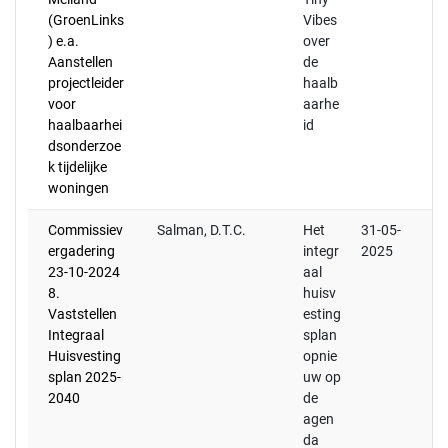
(GroenLinks
Vibes
) e.a.
over
Aanstellen
de
projectleider
haalb
voor
aarhe
haalbaarhei
id
dsonderzoe
k tijdelijke
woningen
Commissiev
Salman, D.T.C.
Het
31-05-
ergadering
integr
2025
23-10-2024
aal
8.
huisv
Vaststellen
esting
Integraal
splan
Huisvesting
opnie
splan 2025-
uw op
2040
de
agen
da