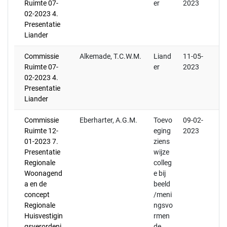
Ruimte 07-
er
2023
02-2023 4.
Presentatie
Liander
Commissie
Alkemade, T.C.W.M.
Liand
11-05-
Ruimte 07-
er
2023
02-2023 4.
Presentatie
Liander
Commissie
Eberharter, A.G.M.
Toevo
09-02-
Ruimte 12-
eging
2023
01-2023 7.
ziens
Presentatie
wijze
Regionale
colleg
Woonagend
e bij
a en de
beeld
concept
/meni
Regionale
ngsvo
Huisvestigin
rmen
gsverordeni
de