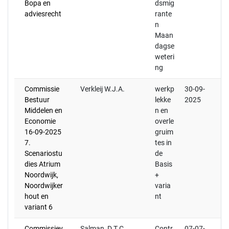
Bopa en
dsmig
adviesrecht
rante
n
Maan
dagse
weteri
ng
Commissie
Verkleij W.J.A.
werkp
30-09-
Bestuur
lekke
2025
Middelen en
n en
Economie
overle
16-09-2025
gruim
7.
tes in
Scenariostu
de
dies Atrium
Basis
Noordwijk,
+
Noordwijker
varia
hout en
nt
variant 6
Commissiev
Salman, D.T.C.
Contr
07-07-