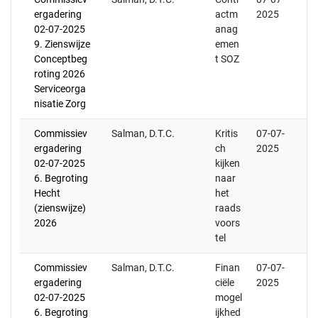
ergadering
actm
2025
02-07-2025
anag
9. Zienswijze
emen
Conceptbeg
t SOZ
roting 2026
Serviceorga
nisatie Zorg
Commissiev
Salman, D.T.C.
Kritis
07-07-
ergadering
ch
2025
02-07-2025
kijken
6. Begroting
naar
Hecht
het
(zienswijze)
raads
2026
voors
tel
Commissiev
Salman, D.T.C.
Finan
07-07-
ergadering
ciële
2025
02-07-2025
mogel
6. Begroting
ijkhed