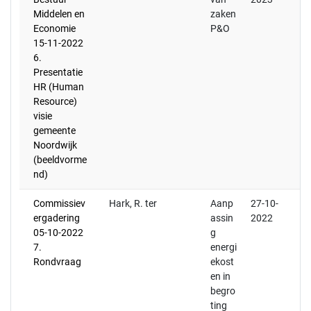
Middelen en
zaken
Economie
P&O
15-11-2022
6.
Presentatie
HR (Human
Resource)
visie
gemeente
Noordwijk
(beeldvorme
nd)
Commissiev
Hark, R. ter
Aanp
27-10-
ergadering
assin
2022
05-10-2022
g
7.
energi
Rondvraag
ekost
en in
begro
ting