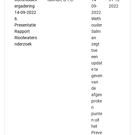
ergadering
09-
2022
14-09-2022
2022
6.
Weth
Presentatie
ouder
Rapport
Salm
Rioolwatero
an
nderzoek
zegt
toe
een
updat
e te
geven
van
de
afges
proke
n
punte
n uit
het
Preve