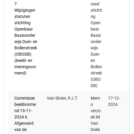
7.
raad
Wijzigingen
stichti
statuten
ng
stichting
Open
Openbaar
baar
Basisonder
Basis
wijs Duin- en
onder
Bollenstreek
wijs
(OBODB)
Duin-
(beeld- en
en
meningsvor
Bollen
mend)
streek
(OBO
DB)
Commissie
Van Strien, P.J.T.
Mem
17-12-
beeldvorme
o
2024
nd 19-11-
verzo
2024 6.
ek lid
Afgevoerd
Van
van de
Dokk