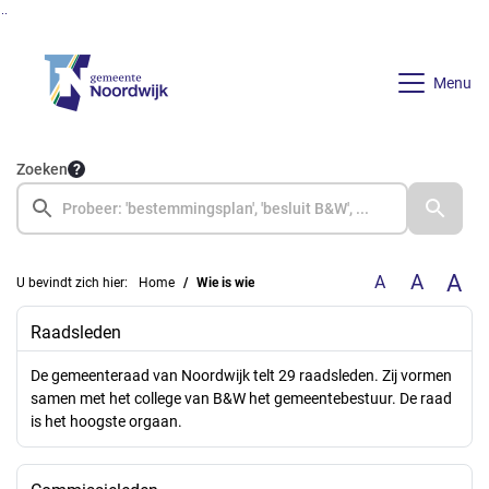
Ga naar de inhoud van deze pagina
Ga naar het zoeken
Ga naar het menu
Menu
Zoeken
A
A
A
U bevindt zich hier:
Home
Wie is wie
Raadsleden
De gemeenteraad van Noordwijk telt 29 raadsleden. Zij vormen
samen met het college van B&W het gemeentebestuur. De raad
is het hoogste orgaan.