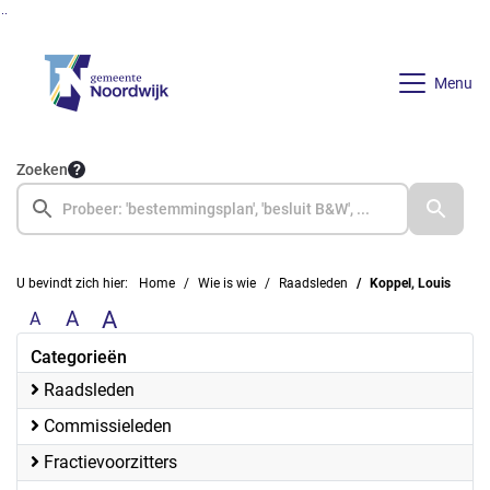
Ga naar de inhoud van deze pagina
Ga naar het zoeken
Ga naar het menu
Menu
Zoeken
U bevindt zich hier:
Home
Wie is wie
Raadsleden
Koppel, Louis
A
A
A
Categorieën
Raadsleden
Commissieleden
Fractievoorzitters