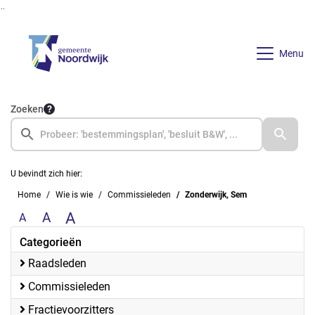
Ga naar de inhoud van deze pagina
Ga naar het zoeken
Ga naar het menu
Menu
Zoeken
U bevindt zich hier:
Home
Wie is wie
Commissieleden
Zonderwijk, Sem
A
A
A
Categorieën
Raadsleden
Commissieleden
Fractievoorzitters