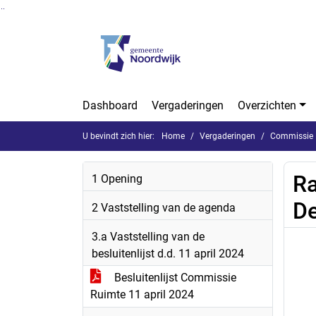
Ga naar de inhoud van deze pagina
Ga naar het zoeken
Ga naar het menu
Dashboard
Vergaderingen
Overzichten
U bevindt zich hier:
Home
Vergaderingen
Commissie 
Ra
1 Opening
De
2 Vaststelling van de agenda
3.a Vaststelling van de
besluitenlijst d.d. 11 april 2024
Besluitenlijst Commissie
Ruimte 11 april 2024