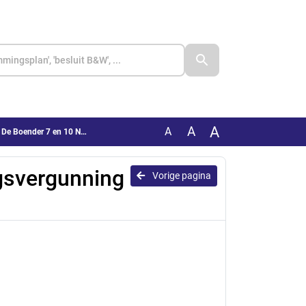
A
A
A
ender 7 en 10 Noordwijk
gsvergunning
Vorige pagina