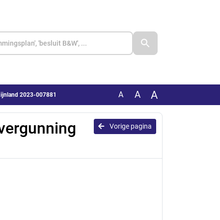
A
A
A
Rijnland 2023-007881
vergunning
Vorige pagina