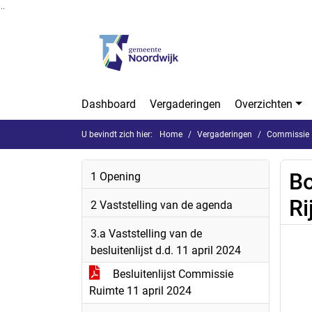
Ga naar de inhoud van deze pagina
Ga naar het zoeken
Ga naar het menu
Dashboard
Vergaderingen
Overzichten
U bevindt zich hier:
Home
Vergaderingen
Commissie 
Bo
1 Opening
Ri
2 Vaststelling van de agenda
3.a Vaststelling van de
besluitenlijst d.d. 11 april 2024
Besluitenlijst Commissie
Ruimte 11 april 2024