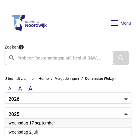
Ga naar de inhoud van deze pagina
Ga naar het zoeken
Ga naar het menu
Menu
Zoeken
U bevindt zich hier:
Home
Vergaderingen
Commissie Welzijn
A
A
A
2026
2025
2025
woensdag 17 september
2025
woensdag 2 juli