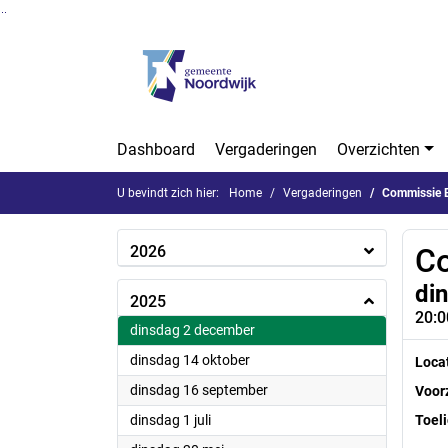
Ga naar de inhoud van deze pagina
Ga naar het zoeken
Ga naar het menu
Dashboard
Vergaderingen
Overzichten
U bevindt zich hier:
Home
Vergaderingen
Commissie 
2026
Co
di
2025
20:0
2025
dinsdag 2 december
2025
dinsdag 14 oktober
Loca
2025
dinsdag 16 september
Voorz
2025
dinsdag 1 juli
Toeli