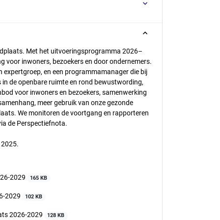
badplaats. Met het uitvoeringsprogramma 2026–
ing voor inwoners, bezoekers en door ondernemers.
 en expertgroep, en een programmamanager die bij
s in de openbare ruimte en rond bewustwording,
anbod voor inwoners en bezoekers, samenwerking
r samenhang, meer gebruik van onze gezonde
plaats. We monitoren de voortgang en rapporteren
via de Perspectiefnota.
 2025.
026-2029
165 KB
26-2029
102 KB
aats 2026-2029
128 KB