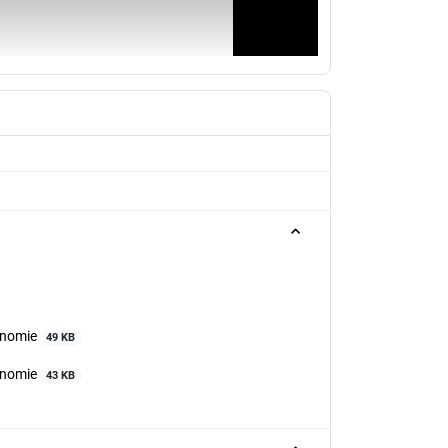
conomie
49 KB
conomie
43 KB