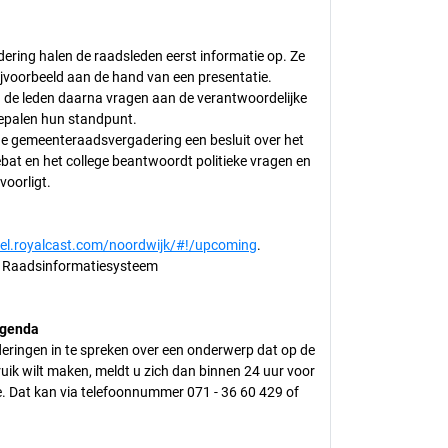
ring halen de raadsleden eerst informatie op. Ze
jvoorbeeld aan de hand van een presentatie.
n de leden daarna vragen aan de verantwoordelijke
bepalen hun standpunt.
de gemeenteraadsvergadering een besluit over het
ebat en het college beantwoordt politieke vragen en
voorligt.
nel.royalcast.com/noordwijk/#!/upcoming
.
het Raadsinformatiesysteem
agenda
deringen in te spreken over een onderwerp dat op de
uik wilt maken, meldt u zich dan binnen 24 uur voor
ie. Dat kan via telefoonnummer 071 - 36 60 429 of