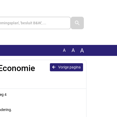
A
A
A
 Economie
Vorige pagina
eg 4
dering.