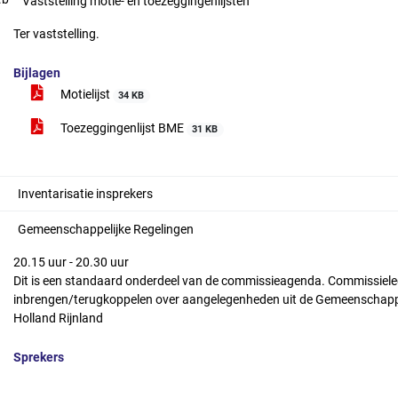
Vaststelling motie- en toezeggingenlijsten
Ter vaststelling.
Bijlagen
Motielijst
34 KB
Toezeggingenlijst BME
31 KB
Inventarisatie insprekers
Gemeenschappelijke Regelingen
20.15 uur - 20.30 uur
Dit is een standaard onderdeel van de commissieagenda. Commissieled
inbrengen/terugkoppelen over aangelegenheden uit de Gemeenschappe
Holland Rijnland
Sprekers