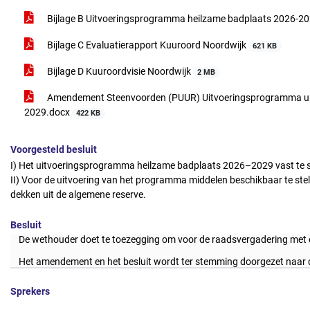
Bijlage B Uitvoeringsprogramma heilzame badplaats 2026-2
Bijlage C Evaluatierapport Kuuroord Noordwijk
621 KB
Bijlage D Kuuroordvisie Noordwijk
2 MB
Amendement Steenvoorden (PUUR) Uitvoeringsprogramma ui
2029.docx
422 KB
Voorgesteld besluit
I) Het uitvoeringsprogramma heilzame badplaats 2026–2029 vast te s
II) Voor de uitvoering van het programma middelen beschikbaar te stel
dekken uit de algemene reserve.
Besluit
De wethouder doet te toezegging om voor de raadsvergadering met een
Het amendement en het besluit wordt ter stemming doorgezet naar 
Sprekers