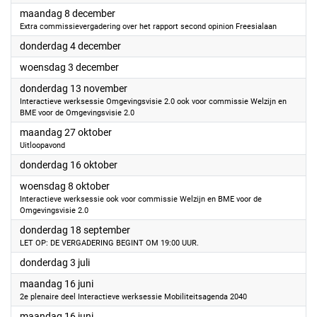
2025
maandag 8 december
Extra commissievergadering over het rapport second opinion Freesialaan
2025
donderdag 4 december
2025
woensdag 3 december
2025
donderdag 13 november
Interactieve werksessie Omgevingsvisie 2.0 ook voor commissie Welzijn en
BME voor de Omgevingsvisie 2.0
2025
maandag 27 oktober
Uitloopavond
2025
donderdag 16 oktober
2025
woensdag 8 oktober
Interactieve werksessie ook voor commissie Welzijn en BME voor de
Omgevingsvisie 2.0
2025
donderdag 18 september
LET OP: DE VERGADERING BEGINT OM 19:00 UUR.
2025
donderdag 3 juli
2025
maandag 16 juni
2e plenaire deel Interactieve werksessie Mobiliteitsagenda 2040
2025
maandag 16 juni