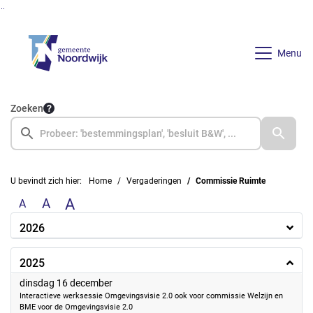
Ga naar de inhoud van deze pagina
Ga naar het zoeken
Ga naar het menu
Menu
Zoeken
U bevindt zich hier:
Home
Vergaderingen
Commissie Ruimte
A
A
A
2026
2025
2025
dinsdag 16 december
Interactieve werksessie Omgevingsvisie 2.0 ook voor commissie Welzijn en
BME voor de Omgevingsvisie 2.0