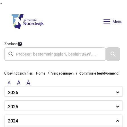
Ga naar de inhoud van deze pagina
Ga naar het zoeken
Ga naar het menu
Menu
Zoeken
U bevindt zich hier:
Home
Vergaderingen
Commissie beeldvormend
A
A
A
2026
2025
2024