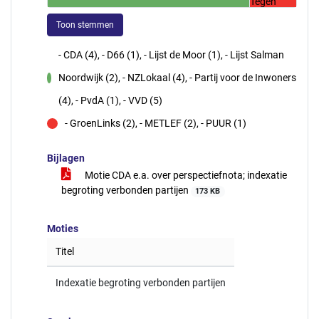
Tegen
Toon stemmen
- CDA (4), - D66 (1), - Lijst de Moor (1), - Lijst Salman
Noordwijk (2), - NZLokaal (4), - Partij voor de Inwoners
voor
(4), - PvdA (1), - VVD (5)
- GroenLinks (2), - METLEF (2), - PUUR (1)
tegen
Bijlagen
Motie CDA e.a. over perspectiefnota; indexatie
begroting verbonden partijen
173 KB
Moties
Titel
Indexatie begroting verbonden partijen