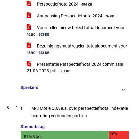
Perspectiefnota 2024
484 KB
Aanpassing Perspectiefnota 2024
76 KB
Voorstellen nieuw beleid totaaldocument voor
raad
603 KB
Bezuinigingsmaatregelen totaaldocument voor
raad
753 KB
Presentatie Perspectiefnota 2024 commissie
21-06-2023.pdf
361 KB
Sprekers
1.g
M-3 Motie CDA e.a. over perspectiefnota; indexatie
begroting verbonden partijen
Stemuitslag
19%
81% Voor