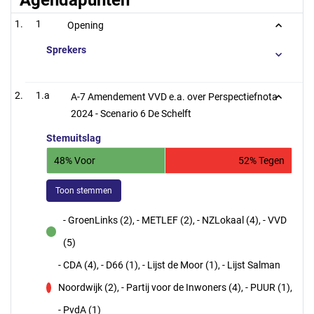
Agendapunten
1
Opening
Sprekers
1.a
A-7 Amendement VVD e.a. over Perspectiefnota
2024 - Scenario 6 De Schelft
Stemuitslag
48% Voor
52% Tegen
Toon stemmen
- GroenLinks (2), - METLEF (2), - NZLokaal (4), - VVD
voor
(5)
- CDA (4), - D66 (1), - Lijst de Moor (1), - Lijst Salman
Noordwijk (2), - Partij voor de Inwoners (4), - PUUR (1),
tegen
- PvdA (1)