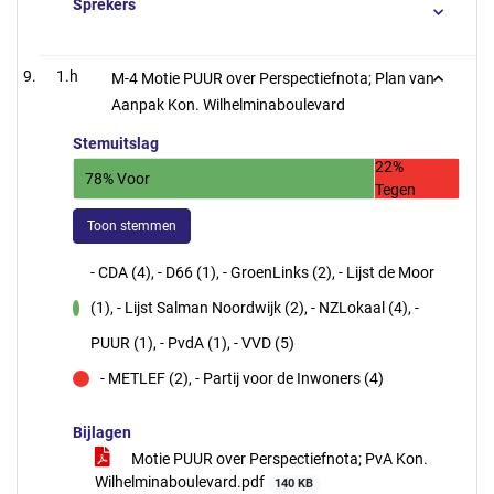
Sprekers
1.h
M-4 Motie PUUR over Perspectiefnota; Plan van
Aanpak Kon. Wilhelminaboulevard
Stemuitslag
22%
78% Voor
Tegen
Toon stemmen
- CDA (4), - D66 (1), - GroenLinks (2), - Lijst de Moor
(1), - Lijst Salman Noordwijk (2), - NZLokaal (4), -
voor
PUUR (1), - PvdA (1), - VVD (5)
- METLEF (2), - Partij voor de Inwoners (4)
tegen
Bijlagen
Motie PUUR over Perspectiefnota; PvA Kon.
Wilhelminaboulevard.pdf
140 KB