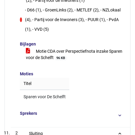
(2), - Partij voor de Inwoners (1)
- D66 (1), - GroenLinks (2), - METLEF (2), - NZLokaal
(4), - Partij voor de Inwoners (3), - PUUR (1), - PvdA
tegen
(1), - VVD (5)
Bijlagen
Motie CDA over Perspectiefnota inzake Sparen
voor de Schelft
96 KB
Moties
Titel
Sparen voor De Schelft
Sprekers
2
Sluiting