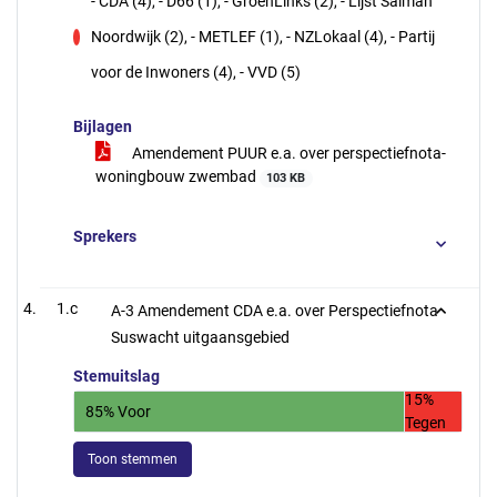
- CDA (4), - D66 (1), - GroenLinks (2), - Lijst Salman
Noordwijk (2), - METLEF (1), - NZLokaal (4), - Partij
tegen
voor de Inwoners (4), - VVD (5)
Bijlagen
Amendement PUUR e.a. over perspectiefnota-
woningbouw zwembad
103 KB
Sprekers
1.c
A-3 Amendement CDA e.a. over Perspectiefnota
Suswacht uitgaansgebied
Stemuitslag
15%
85% Voor
Tegen
Toon stemmen