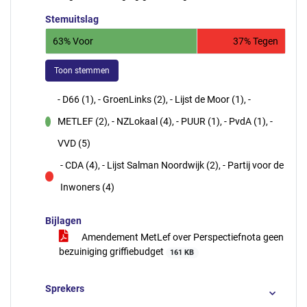
Stemuitslag
63% Voor
37% Tegen
Toon stemmen
- D66 (1), - GroenLinks (2), - Lijst de Moor (1), -
METLEF (2), - NZLokaal (4), - PUUR (1), - PvdA (1), -
voor
VVD (5)
- CDA (4), - Lijst Salman Noordwijk (2), - Partij voor de
tegen
Inwoners (4)
Bijlagen
Amendement MetLef over Perspectiefnota geen
bezuiniging griffiebudget
161 KB
Sprekers