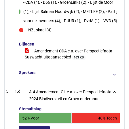
- CDA (4), - D66 (1), - GroenLinks (2), - Lijst de Moor
(1), - Lijst Salman Noordwijk (2), - METLEF (2), - Partij
voor
voor de Inwoners (4), - PUUR (1), - PvdA (1), - VVD (5)
- NZLokaal (4)
tegen
Bijlagen
Amendement CDA e.a. over Perspectiefnota
Suswacht uitgaansgebied
163 KB
Sprekers
1.d
A-4 Amendement GL e.a. over Perspectiefnota
2024 Biodiversiteit en Groen onderhoud
Stemuitslag
52% Voor
48% Tegen