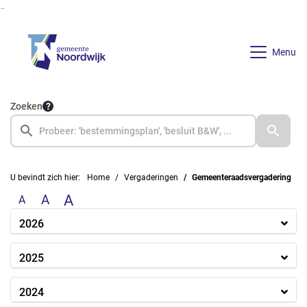
Ga naar de inhoud van deze pagina
Ga naar het zoeken
Ga naar het menu
Menu
Zoeken
U bevindt zich hier:
Home
Vergaderingen
Gemeenteraadsvergadering
A
A
A
2026
2025
2024