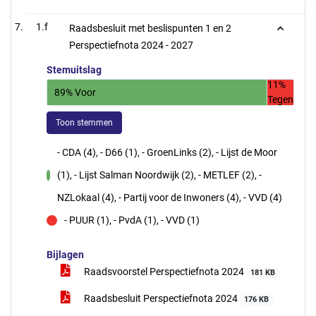
1.f
Raadsbesluit met beslispunten 1 en 2
Perspectiefnota 2024 - 2027
Stemuitslag
11%
89% Voor
Tegen
Toon stemmen
- CDA (4), - D66 (1), - GroenLinks (2), - Lijst de Moor
(1), - Lijst Salman Noordwijk (2), - METLEF (2), -
voor
NZLokaal (4), - Partij voor de Inwoners (4), - VVD (4)
- PUUR (1), - PvdA (1), - VVD (1)
tegen
Bijlagen
Raadsvoorstel Perspectiefnota 2024
181 KB
Raadsbesluit Perspectiefnota 2024
176 KB