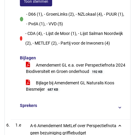
Toon stemmen
- D66 (1), - GroenLinks (2), - NZLokaal (4), - PUUR (1),
voor
- PvdA (1), - VVD (5)
- CDA (4), - Lijst de Moor (1), - Lijst Salman Noordwijk
tegen
(2), - METLEF (2), - Partij voor de Inwoners (4)
Bijlagen
Amendement GL e.a. over Perspectiefnota 2024
Biodiversiteit en Groen onderhoud
192 KB
Bijlage bij Amendement GL Naturalis Koos
Biesmeijer
687 KB
Sprekers
1.e
A-6 Amendement MetLef over Perspectiefnota
geen bezuiniging griffiebudget