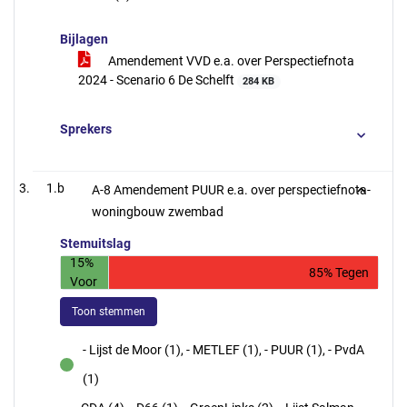
Bijlagen
Amendement VVD e.a. over Perspectiefnota
2024 - Scenario 6 De Schelft
284 KB
Sprekers
1.b
A-8 Amendement PUUR e.a. over perspectiefnota-
woningbouw zwembad
Stemuitslag
15%
85% Tegen
Voor
Toon stemmen
- Lijst de Moor (1), - METLEF (1), - PUUR (1), - PvdA
voor
(1)