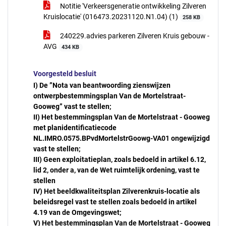
Notitie 'Verkeersgeneratie ontwikkeling Zilveren
Kruislocatie' (016473.20231120.N1.04) (1)
258 KB
240229.advies parkeren Zilveren Kruis gebouw -
AVG
434 KB
Voorgesteld besluit
I)
De ”Nota van beantwoording zienswijzen
ontwerpbestemmingsplan Van de Mortelstraat-
Gooweg” vast te stellen;
II)
Het bestemmingsplan Van de Mortelstraat - Gooweg
met planidentificatiecode
NL.IMRO.0575.BPvdMortelstrGoowg-VA01 ongewijzigd
vast te stellen;
III)
Geen exploitatieplan, zoals bedoeld in artikel 6.12,
lid 2, onder a, van de Wet ruimtelijk ordening, vast te
stellen
IV)
Het beeldkwaliteitsplan Zilverenkruis-locatie als
beleidsregel vast te stellen zoals bedoeld in artikel
4.19 van de Omgevingswet;
V)
Het bestemmingsplan Van de Mortelstraat - Gooweg