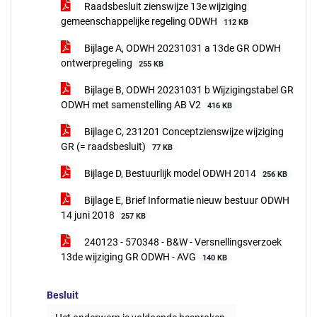
Raadsbesluit zienswijze 13e wijziging
gemeenschappelijke regeling ODWH
112 KB
Bijlage A, ODWH 20231031 a 13de GR ODWH
ontwerpregeling
255 KB
Bijlage B, ODWH 20231031 b Wijzigingstabel GR
ODWH met samenstelling AB V2
416 KB
Bijlage C, 231201 Conceptzienswijze wijziging
GR (= raadsbesluit)
77 KB
Bijlage D, Bestuurlijk model ODWH 2014
256 KB
Bijlage E, Brief Informatie nieuw bestuur ODWH
14 juni 2018
257 KB
240123 - 570348 - B&W - Versnellingsverzoek
13de wijziging GR ODWH - AVG
140 KB
Besluit