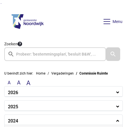
Ga naar de inhoud van deze pagina
Ga naar het zoeken
Ga naar het menu
Menu
Zoeken
U bevindt zich hier:
Home
Vergaderingen
Commissie Ruimte
A
A
A
2026
2025
2024