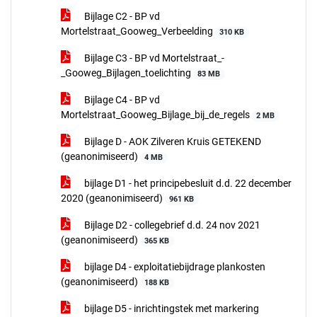
Bijlage C2 - BP vd
Mortelstraat_Gooweg_Verbeelding
310 KB
Bijlage C3 - BP vd Mortelstraat_-
_Gooweg_Bijlagen_toelichting
83 MB
Bijlage C4 - BP vd
Mortelstraat_Gooweg_Bijlage_bij_de_regels
2 MB
Bijlage D - AOK Zilveren Kruis GETEKEND
(geanonimiseerd)
4 MB
bijlage D1 - het principebesluit d.d. 22 december
2020 (geanonimiseerd)
961 KB
Bijlage D2 - collegebrief d.d. 24 nov 2021
(geanonimiseerd)
365 KB
bijlage D4 - exploitatiebijdrage plankosten
(geanonimiseerd)
188 KB
bijlage D5 - inrichtingstek met markering