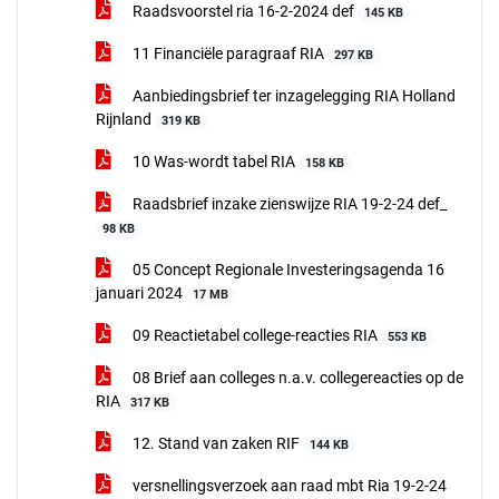
Raadsvoorstel ria 16-2-2024 def
145 KB
11 Financiële paragraaf RIA
297 KB
Aanbiedingsbrief ter inzagelegging RIA Holland
Rijnland
319 KB
10 Was-wordt tabel RIA
158 KB
Raadsbrief inzake zienswijze RIA 19-2-24 def_
98 KB
05 Concept Regionale Investeringsagenda 16
januari 2024
17 MB
09 Reactietabel college-reacties RIA
553 KB
08 Brief aan colleges n.a.v. collegereacties op de
RIA
317 KB
12. Stand van zaken RIF
144 KB
versnellingsverzoek aan raad mbt Ria 19-2-24