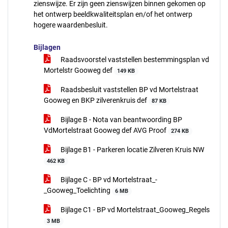
zienswijze. Er zijn geen zienswijzen binnen gekomen op
het ontwerp beeldkwaliteitsplan en/of het ontwerp
hogere waardenbesluit.
Bijlagen
Raadsvoorstel vaststellen bestemmingsplan vd
Mortelstr Gooweg def
149 KB
Raadsbesluit vaststellen BP vd Mortelstraat
Gooweg en BKP zilverenkruis def
87 KB
Bijlage B - Nota van beantwoording BP
VdMortelstraat Gooweg def AVG Proof
274 KB
Bijlage B1 - Parkeren locatie Zilveren Kruis NW
462 KB
Bijlage C - BP vd Mortelstraat_-
_Gooweg_Toelichting
6 MB
Bijlage C1 - BP vd Mortelstraat_Gooweg_Regels
3 MB