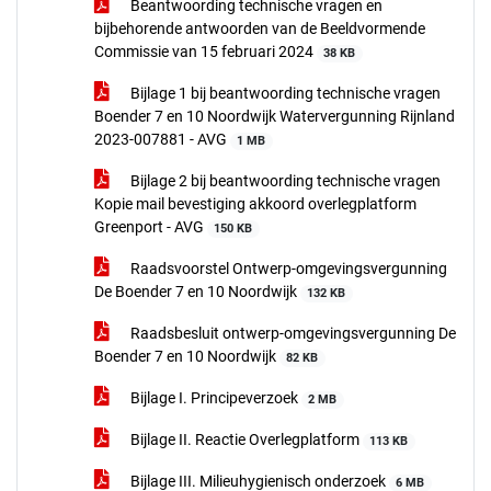
Beantwoording technische vragen en
bijbehorende antwoorden van de Beeldvormende
Commissie van 15 februari 2024
38 KB
Bijlage 1 bij beantwoording technische vragen
Boender 7 en 10 Noordwijk Watervergunning Rijnland
2023-007881 - AVG
1 MB
Bijlage 2 bij beantwoording technische vragen
Kopie mail bevestiging akkoord overlegplatform
Greenport - AVG
150 KB
Raadsvoorstel Ontwerp-omgevingsvergunning
De Boender 7 en 10 Noordwijk
132 KB
Raadsbesluit ontwerp-omgevingsvergunning De
Boender 7 en 10 Noordwijk
82 KB
Bijlage I. Principeverzoek
2 MB
Bijlage II. Reactie Overlegplatform
113 KB
Bijlage III. Milieuhygienisch onderzoek
6 MB