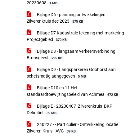
20230608
1 MB
Bijlage D6 - planning ontwikkelingen
Zilverenkruis dec 2023
575 KB
Bijlage D7 Kadastrale tekening met markering
Projectgebied
370 KB
Bijlage D8 - langzaam verkeersverbinding
Bronsgeest
295 KB
Bijlage D9 - Langsparkeren Goohorstlaan
schetsmatig aangegeven
5 MB
Bijlage D10 en 11 Het
standaardtoewijzingsbeleid van Achmea
672 KB
Bijlage E - 20230407_Zilverenkruis_BKP
Definitief
39 MB
240227 - - Particulier - Ontwikkeling locatie
Zilveren Kruis - AVG
39 KB