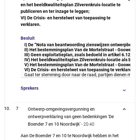
en het beeldkwaliteitsplan Zilverenkruis-locatie te
publiceren en ter inzage te leggen;
VI)
De Crisis- en herstelwet van toepassing te
verklaren.
Besluit
I)
De ”Nota van beantwoording zienswijzen ontwerpbestem
II)
Het bestemmingsplan Van de Mortelstraat - Gooweg met
III)
Geen exploitatieplan, zoals bedoeld in artikel 6.12, lid 
IV)
Het beeldkwaliteitsplan Zilverenkruis-locatie als belei
V)
Het bestemmingsplan Van de Mortelstraat - Gooweg en he
VI)
De Crisis- en herstelwet van toepassing te verklaren.
Gaat ter stemming door naar de raad, partijen dienen mogel
Sprekers
7
Ontwerp-omgevingsvergunning en
ontwerpverklaring van geen bedenkingen 'De
Boender 7 en 10 Noordwijk' -
20:40
Aan De Boender 7 en 10 te Noordwijk hebben in het