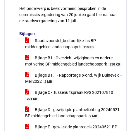
Het onderwerp is beeldvormend besproken in de
commissievergadering van 20 juni en gaat hierna naar
de raadsvergadering van 11 juli.
Bijlagen
Raadsvoorstel_bestuurlijke lus BP
middengebied landschapsaprk
118 KB
Bijlage B1 - Overzicht wijzigingen en nadere
motivering BP middengebied landschapspark
230 KB
Bijlage B1.1 - Rapportage p-ond. wijk Duineveld -
Mei 2022
2 MB
Bijlage C - Tussenuitspraak RvS 202107810
221 KB
Bijlage D - gewijzigde plantoelichting 20240521
BP middengebied landschapspark
2 MB
Bijlage E - gewijzigde planregels 20240521 BP