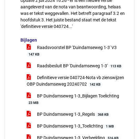
Update 2 juli 2024 16:26 - er is een nieuwe versie
aangeleverd van de nota van beantwoording, helaas
was er tekst weggevallen. Het betreft paragraaf 3.2 en
hoofdstuk 3. Het juiste bestand staat met de tekst
'definitieve versie 040724...'
Bijlagen
Raadsvoorstel BP 'Duindamseweg 1-3' V3
147 KB
Raadsbesluit BP 'Duindamseweg 1-3'
113 KB
Definitieve versie 040724-Nota vb zienswijzen
OBP Duindamseweg 20240702
142 KB
BP Duindamseweg 1-3_Bijlagen Toelichting
23 MB
BP Duindamseweg 1-3_Regels
368 KB
BP Duindamseweg 1-3_Toelichting
1 MB
BP Duindamseweg 1-3_Verbeelding
516 KB