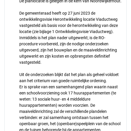
De planlocatie is gelegen in de kern van Noordwijkerhout.
De gemeenteraad heeft op 27 juni 2023 de
ontwikkelingsvisie Herontwikkeling locatie Viaductweg
vastgesteld als basis voor de herontwikkeling van deze
locatie (zie bijlage 1 Ontwikkelingsvisie Viaductweg).
Inmiddels is het plan nader uitgewerkt; is de RO-
procedure voorbereid, zijn de nodige onderzoeken
uitgevoerd, zijn het bouwplan en de maaiveldinrichting
uitgewerkt en zijn kosten en opbrengsten definitief
vastgesteld.
Uit de onderzoeken blijkt dat het plan als geheel voldoet
aan het criterium van goede ruimtelijke ordening.
Er is sprake van een samenhangend plan waarin naast
een schoolvoorziening ook 17 huurappartementen (te
weten: 13 sociale huur- en 4 middeldure
huurappartementen) worden voorzien. De
maaiveldinrichting zal de verschillende plandelen
verbinden: er zal samenhang ontstaan tussen het
openbaar groen, het (openbare)speelplein van de school
en de tuinen behorende bij de appartementen.