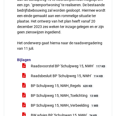
een zgn. ‘greenportwoning’ te realiseren. De bestaande
bedrijfsbebouwing zal worden gesloopt. Hiermee wordt
een einde gemaakt aan een rommelige situatie ter
plaatse. Het ontwerp van het plan heeft vanaf 20
december 2023 zes weken ter inzage gelegen en er zijn
geen zienswijzen ingediend.
Het onderwerp gaat hierna naar de raadsvergadering
van 11 juli.
Bijlagen
Raadsvoorstel BP 'Schulpweg 15, NWH'
117 KB
Raadsbesluit BP 'Schulpweg 15, NWH'
114 KB
BP Schulpweg 15, NWH_Regels
620 KB
BP Schulpweg 15, NWH_Toelichting
13 MB
BP Schulpweg 15, NWH_Verbeelding
1 MB
BW advies BP 'Schulpweg 15, NWH'
74 KB