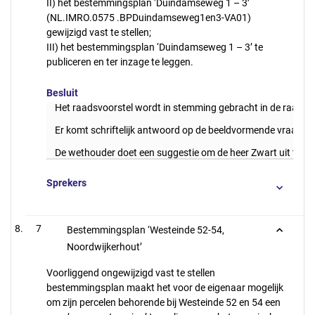
II) het bestemmingsplan ‘Duindamseweg 1 – 3’
(NL.IMRO.0575 .BPDuindamseweg1en3-VA01)
gewijzigd vast te stellen;
III) het bestemmingsplan ‘Duindamseweg 1 – 3’ te
publiceren en ter inzage te leggen.
Besluit
Het raadsvoorstel wordt in stemming gebracht in de raadsve
Er komt schriftelijk antwoord op de beeldvormende vraag v
De wethouder doet een suggestie om de heer Zwart uit te n
Sprekers
7
Bestemmingsplan ‘Westeinde 52-54,
Noordwijkerhout’
Voorliggend ongewijzigd vast te stellen
bestemmingsplan maakt het voor de eigenaar mogelijk
om zijn percelen behorende bij Westeinde 52 en 54 een