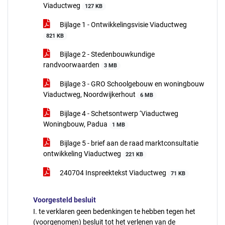
Viaductweg
127 KB
Bijlage 1 - Ontwikkelingsvisie Viaductweg
821 KB
Bijlage 2 - Stedenbouwkundige
randvoorwaarden
3 MB
Bijlage 3 - GRO Schoolgebouw en woningbouw
Viaductweg, Noordwijkerhout
6 MB
Bijlage 4 - Schetsontwerp ‘Viaductweg
Woningbouw, Padua
1 MB
Bijlage 5 - brief aan de raad marktconsultatie
ontwikkeling Viaductweg
221 KB
240704 Inspreektekst Viaductweg
71 KB
Voorgesteld besluit
I. te verklaren geen bedenkingen te hebben tegen het
(voorgenomen) besluit tot het verlenen van de