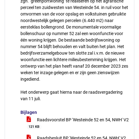
zgn. ‘greenportwoning’ te realiseren op het agrarische
perceel ten zuidwesten van Westeinde 54. in ruil voor het
omvormen van de voor opslag en volkstuinen gebruikte
noordwestelijk gelegen percelen (6.440 m2) naar
eersteklas bollengrond. De monumentale voormalige
bollenschuur op nummer 52 zal een woonfunctie voor
één woning krijgen. De bestaande bedrijfswoning op
nummer 54 blijft behouden en valt buiten het plan. Het
bedrijfsverzamelgebouw ten slotte zal i.v.m. de nieuwe
woonfunctie een lichtere milieubestemming krijgen. Het
ontwerp van het plan heeft vanaf 20 december 2023 zes
weken ter inzage gelegen en er zijn geen zienswijzen
ingediend.
Het onderwerp gaat hierna naar de raadsvergadering
van 11 juli.
Bijlagen
Raadsvoorstel BP 'Westeinde 52 en 54, NWH' V2
121 KB
Raadsbesluit BP 'Westeinde 52 en 54, NWH' V2