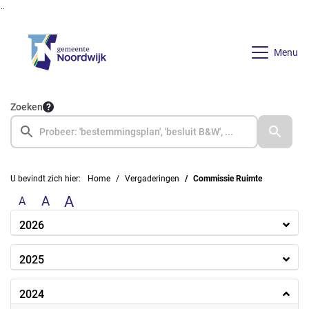
Ga naar de inhoud van deze pagina
Ga naar het zoeken
Ga naar het menu
Menu
Zoeken
U bevindt zich hier:
Home
Vergaderingen
Commissie Ruimte
A
A
A
2026
2025
2024