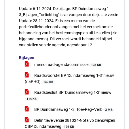
Update 6-11-2024: De bijlage: 'BP Duindamseweg 1-
3_Bijlagen_Toelichting' is vervangen door de juiste versie
Update 28-11-2024: Er is een memo van de
portefeuillehouder ontvangen met het verzoek om de
behandeling van het bestemmingsplan uit te stellen (zie
bijgaand memo). Dit verzoek wordt behandeld bij het
vaststellen van de agenda, agendapunt 2.
Bijlagen
memo raad-agendacommissie
103 KB
Raadsvoorstel BP 'Duindamseweg 1-3' nieuw
(naPHO)
130 KB
Raadsbesluit BP 'Duindamseweg 1-3' nieuw
114 KB
BP Duindamseweg 1-3_Toe+Reg+Verb
3 MB
Definitieve versie 081024-Nota vb zienswijzen
OBP Duindamseweg
176 KB