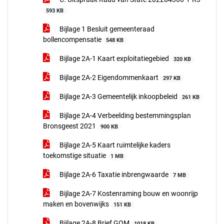
593 KB
Bijlage 1 Besluit gemeenteraad
bollencompensatie
548 KB
Bijlage 2A-1 Kaart exploitatiegebied
320 KB
Bijlage 2A-2 Eigendommenkaart
297 KB
Bijlage 2A-3 Gemeentelijk inkoopbeleid
261 KB
Bijlage 2A-4 Verbeelding bestemmingsplan
Bronsgeest 2021
900 KB
Bijlage 2A-5 Kaart ruimtelijke kaders
toekomstige situatie
1 MB
Bijlage 2A-6 Taxatie inbrengwaarde
7 MB
Bijlage 2A-7 Kostenraming bouw en woonrijp
maken en bovenwijks
151 KB
Bijlage 2A-8 Brief GOM
1018 KB