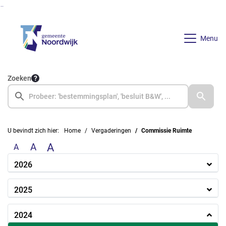
Ga naar de inhoud van deze pagina
Ga naar het zoeken
Ga naar het menu
Menu
Zoeken
U bevindt zich hier:
Home
Vergaderingen
Commissie Ruimte
A
A
A
2026
2025
2024