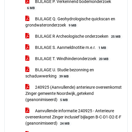
BIJLAGE P. Verkennend bodemonderzoek
6 MB
BIJLAGE Q. Geohydrologische quickscan en
grondwateronderzoek
9 MB
BIJLAGE R Archeologische onderzoeken
25 MB
BIJLAGE S. Aanmeldnotitie m.e.r.
1 MB
BIJLAGE T. Windhinderonderzoek
20 MB
BIJLAGE U. Studie bezonning en
schaduwwerking
39 MB
240925 (Aanvullende) anterieure overeenkomst
Zinger gemeente Noordwijk_getekend
(geanonimiseerd)
5 MB
Aanvullende informatie 240925 - Anterieure
overeenkomst Zinger inclusief bijlagen B-C-D1-D2-E-F
(geanonimiseerd)
24 MB