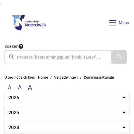
Ga naar de inhoud van deze pagina
Ga naar het zoeken
Ga naar het menu
Menu
Zoeken
U bevindt zich hier:
Home
Vergaderingen
Commissie Ruimte
A
A
A
2026
2025
2024