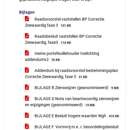
Bijlagen
Raadsvoorstel vaststellen BP Correctie
Zeewaardig fase 3
131 KB
Raadsbesluit vaststellen BP Correctie
Zeewaardig, fase3
114 KB
memo portefeuillehouder toelichting
addendumv2
76 KB
Addendum bij raadsvoorstel bestemmingsplan
Correctie Zeewaardig, fase 3
31 KB
BIJLAGE B Zienswijzen (geanonimiseerd)
9 MB
BIJLAGE D Nota van beantwoordig zienswijzen
en wijzigingen (geanonimiseerd)
14 MB
BIJLAGE E Besluit hogere waarden Wgh
415 KB
BIJLAGE F. Vormvrij m.e..r. beoordelingsbesluit