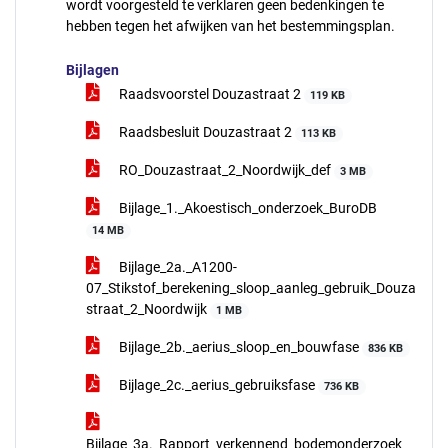
wordt voorgesteld te verklaren geen bedenkingen te
hebben tegen het afwijken van het bestemmingsplan.
Bijlagen
Raadsvoorstel Douzastraat 2
119 KB
Raadsbesluit Douzastraat 2
113 KB
RO_Douzastraat_2_Noordwijk_def
3 MB
Bijlage_1._Akoestisch_onderzoek_BuroDB
14 MB
Bijlage_2a._A1200-
07_Stikstof_berekening_sloop_aanleg_gebruik_Douza
straat_2_Noordwijk
1 MB
Bijlage_2b._aerius_sloop_en_bouwfase
836 KB
Bijlage_2c._aerius_gebruiksfase
736 KB
Bijlage_3a._Rapport_verkennend_bodemonderzoek