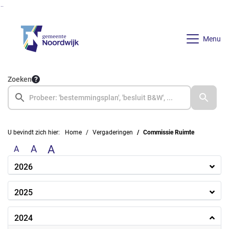
Ga naar de inhoud van deze pagina
Ga naar het zoeken
Ga naar het menu
Menu
Zoeken
U bevindt zich hier:
Home
Vergaderingen
Commissie Ruimte
A
A
A
2026
2025
2024