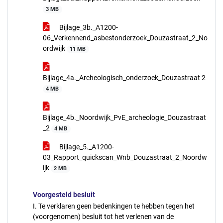
3 MB
Bijlage_3b._A1200-
06_Verkennend_asbestonderzoek_Douzastraat_2_No
ordwijk
11 MB
Bijlage_4a._Archeologisch_onderzoek_Douzastraat 2
4 MB
Bijlage_4b._Noordwijk_PvE_archeologie_Douzastraat
_2
4 MB
Bijlage_5._A1200-
03_Rapport_quickscan_Wnb_Douzastraat_2_Noordw
ijk
2 MB
Voorgesteld besluit
I. Te verklaren geen bedenkingen te hebben tegen het
(voorgenomen) besluit tot het verlenen van de