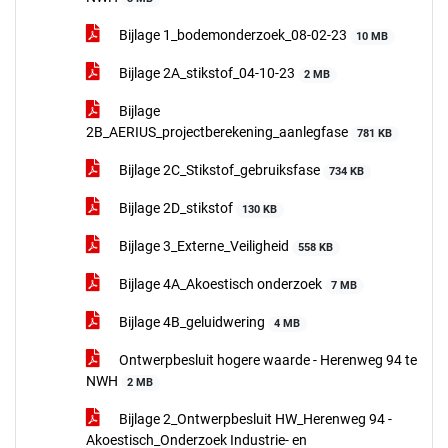
Bijlage 1_bodemonderzoek_08-02-23
10 MB
Bijlage 2A_stikstof_04-10-23
2 MB
Bijlage
2B_AERIUS_projectberekening_aanlegfase
781 KB
Bijlage 2C_Stikstof_gebruiksfase
734 KB
Bijlage 2D_stikstof
130 KB
Bijlage 3_Externe_Veiligheid
558 KB
Bijlage 4A_Akoestisch onderzoek
7 MB
Bijlage 4B_geluidwering
4 MB
Ontwerpbesluit hogere waarde - Herenweg 94 te
NWH
2 MB
Bijlage 2_Ontwerpbesluit HW_Herenweg 94 -
Akoestisch_Onderzoek Industrie- en